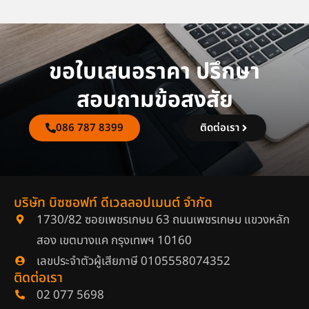
ขอใบเสนอราคา ปรึกษา
สอบถามข้อสงสัย
086 787 8399
ติดต่อเรา
บริษัท บิซซอฟท์ ดีเวลลอปเมนต์ จำกัด
1730/82 ซอยเพชรเกษม 63 ถนนเพชรเกษม แขวงหลัก
สอง เขตบางแค กรุงเทพฯ 10160
เลขประจำตัวผู้เสียภาษี 0105558074352
ติดต่อเรา
02 077 5698