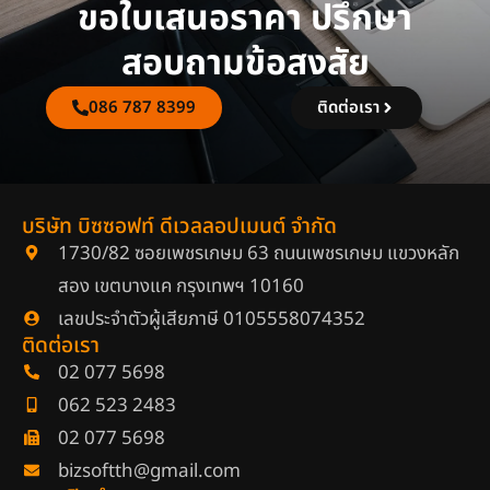
ขอใบเสนอราคา ปรึกษา
สอบถามข้อสงสัย
086 787 8399
ติดต่อเรา
บริษัท บิซซอฟท์ ดีเวลลอปเมนต์ จำกัด
1730/82 ซอยเพชรเกษม 63 ถนนเพชรเกษม แขวงหลัก
สอง เขตบางแค กรุงเทพฯ 10160
เลขประจำตัวผู้เสียภาษี 0105558074352
ติดต่อเรา
02 077 5698
062 523 2483
02 077 5698
bizsoftth@gmail.com